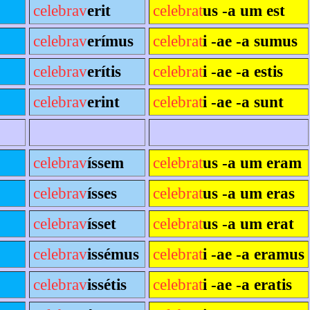
celebrav
erit
celebrat
us -a um est
celebrav
erímus
celebrat
i -ae -a sumus
celebrav
erítis
celebrat
i -ae -a estis
celebrav
erint
celebrat
i -ae -a sunt
celebrav
íssem
celebrat
us -a um eram
celebrav
ísses
celebrat
us -a um eras
celebrav
ísset
celebrat
us -a um erat
celebrav
issémus
celebrat
i -ae -a eramus
celebrav
issétis
celebrat
i -ae -a eratis