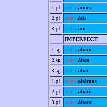
1.pl
celebr
ámus
2.pl
celebr
átis
3.pl
celebr
ant
IMPERFECT
1.sg
celebr
ábam
2.sg
celebr
ábas
3.sg
celebr
ábat
1.pl
celebr
abámus
2.pl
celebr
abátis
3.pl
celebr
ábant