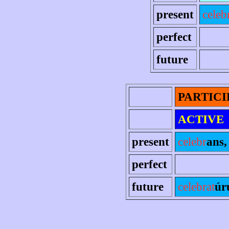
present
celeb
perfect
future
PARTICI
ACTIVE
present
celebr
ans, 
perfect
future
celebrat
úr