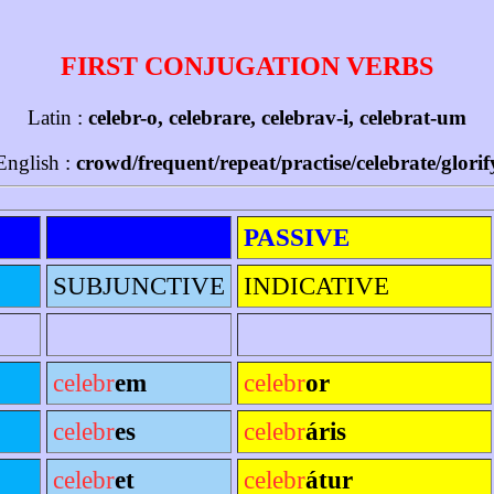
FIRST CONJUGATION VERBS
Latin :
celebr-o, celebrare, celebrav-i, celebrat-um
English :
crowd/frequent/repeat/practise/celebrate/glorif
PASSIVE
SUBJUNCTIVE
INDICATIVE
celebr
em
celebr
or
celebr
es
celebr
áris
celebr
et
celebr
átur