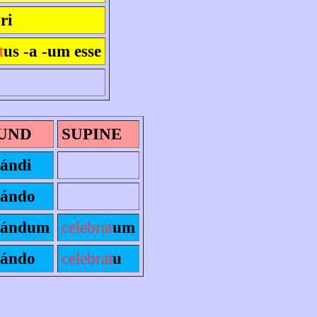
ri
t
us -a -um esse
UND
SUPINE
ándi
ándo
ándum
celebrat
um
ándo
celebrat
u