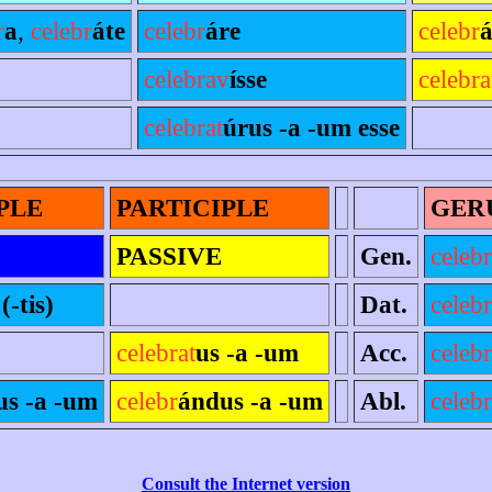
r
a
,
celebr
áte
celebr
áre
celebr
á
celebrav
ísse
celebra
celebrat
úrus -a -um esse
PLE
PARTICIPLE
GER
PASSIVE
Gen.
celebr
(-tis)
Dat.
celebr
celebrat
us -a -um
Acc.
celebr
us -a -um
celebr
ándus -a -um
Abl.
celebr
Consult the Internet version