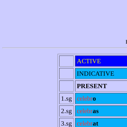
ACTIVE
INDICATIVE
PRESENT
1.sg
celebr
o
2.sg
celebr
as
3.sg
celebr
at