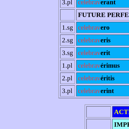
3.pl
celebrav
erant
FUTURE PERF
1.sg
celebrav
ero
2.sg
celebrav
eris
3.sg
celebrav
erit
1.pl
celebrav
érimus
2.pl
celebrav
éritis
3.pl
celebrav
erint
ACT
IMP