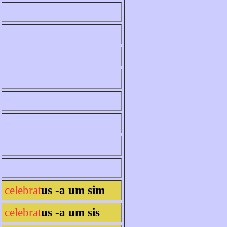
celebrat
us -a um sim
celebrat
us -a um sis