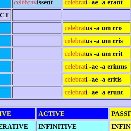
celebrav
íssent
celebrat
i -ae -a erant
ECT
celebrat
us -a um ero
celebrat
us -a um eris
celebrat
us -a um erit
celebrat
i -ae -a erimus
celebrat
i -ae -a eritis
celebrat
i -ae -a erunt
IVE
ACTIVE
PASS
ERATIVE
INFINITIVE
INFIN