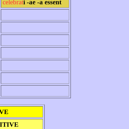
celebrat
i -ae -a essent
IVE
ITIVE