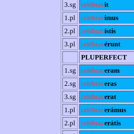
3.sg
celebrav
it
1.pl
celebrav
imus
2.pl
celebrav
ístis
3.pl
celebrav
érunt
PLUPERFECT
1.sg
celebrav
eram
2.sg
celebrav
eras
3.sg
celebrav
erat
1.pl
celebrav
erámus
2.pl
celebrav
erátis