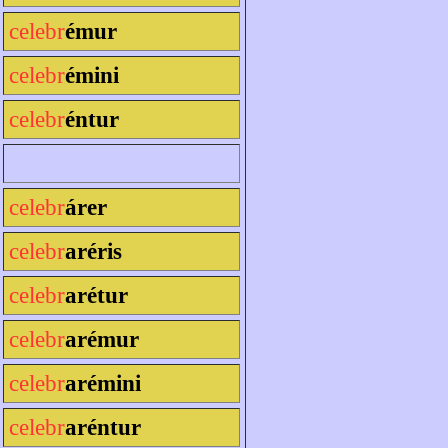
celebr
émur
celebr
émini
celebr
éntur
celebr
árer
celebr
aréris
celebr
arétur
celebr
arémur
celebr
arémini
celebr
aréntur