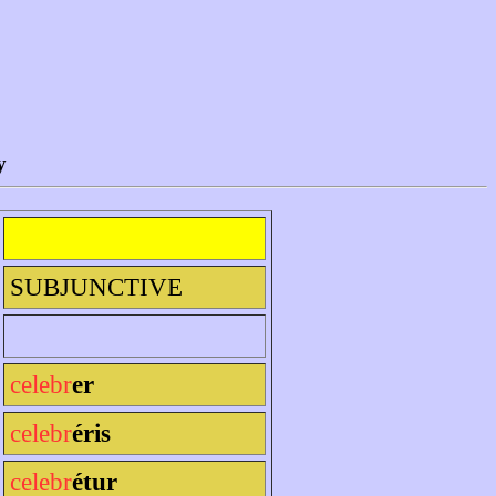
y
SUBJUNCTIVE
celebr
er
celebr
éris
celebr
étur