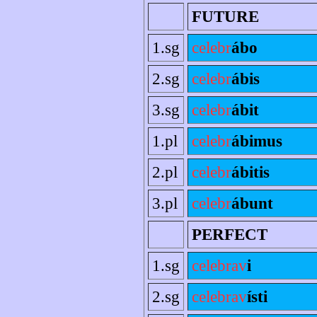
FUTURE
1.sg
celebr
ábo
2.sg
celebr
ábis
3.sg
celebr
ábit
1.pl
celebr
ábimus
2.pl
celebr
ábitis
3.pl
celebr
ábunt
PERFECT
1.sg
celebrav
i
2.sg
celebrav
ísti