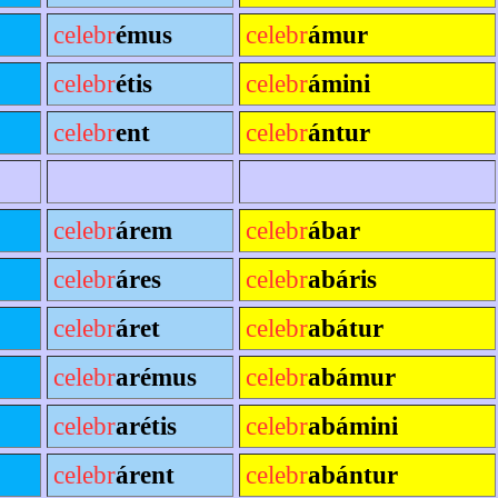
celebr
émus
celebr
ámur
celebr
étis
celebr
ámini
celebr
ent
celebr
ántur
celebr
árem
celebr
ábar
celebr
áres
celebr
abáris
celebr
áret
celebr
abátur
celebr
arémus
celebr
abámur
celebr
arétis
celebr
abámini
celebr
árent
celebr
abántur