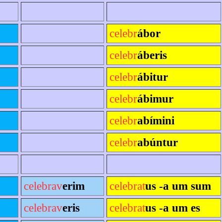
celebr
ábor
celebr
áberis
celebr
ábitur
celebr
ábimur
celebr
abímini
celebr
abúntur
celebrav
erim
celebrat
us -a um sum
celebrav
eris
celebrat
us -a um es