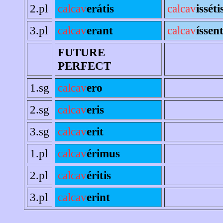
2.pl
calcav
erátis
calcav
isséti
3.pl
calcav
erant
calcav
íssen
FUTURE
PERFECT
1.sg
calcav
ero
2.sg
calcav
eris
3.sg
calcav
erit
1.pl
calcav
érimus
2.pl
calcav
éritis
3.pl
calcav
erint