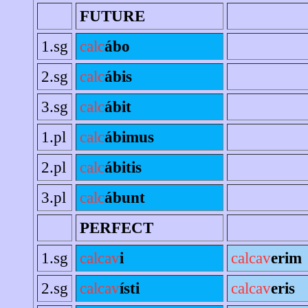
FUTURE
1.sg
calc
ábo
2.sg
calc
ábis
3.sg
calc
ábit
1.pl
calc
ábimus
2.pl
calc
ábitis
3.pl
calc
ábunt
PERFECT
1.sg
calcav
i
calcav
erim
2.sg
calcav
ísti
calcav
eris