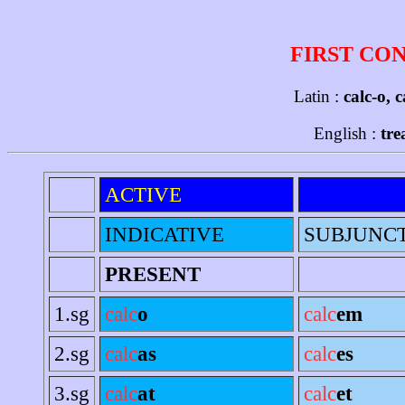
FIRST CO
Latin :
calc-o, 
English :
tre
ACTIVE
INDICATIVE
SUBJUNC
PRESENT
1.sg
calc
o
calc
em
2.sg
calc
as
calc
es
3.sg
calc
at
calc
et