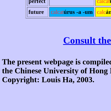
perfect
calcat
future
calcat
úrus -a -um
calc
á
Consult the
The present webpage is compiled
the Chinese University of Hon
Copyright: Louis Ha, 2003.