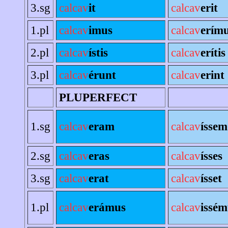
3.sg
calcav
it
calcav
erit
1.pl
calcav
imus
calcav
erím
2.pl
calcav
ístis
calcav
erítis
3.pl
calcav
érunt
calcav
erint
PLUPERFECT
1.sg
calcav
eram
calcav
íssem
2.sg
calcav
eras
calcav
ísses
3.sg
calcav
erat
calcav
ísset
1.pl
calcav
erámus
calcav
issém