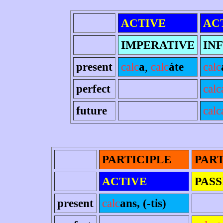
ACTIVE
AC
IMPERATIVE
INF
present
calc
a
,
calc
áte
calc
perfect
calc
future
calc
PARTICIPLE
PART
ACTIVE
PASS
present
calc
ans, (-tis)