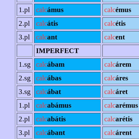
1.pl
calc
ámus
calc
émus
2.pl
calc
átis
calc
étis
3.pl
calc
ant
calc
ent
IMPERFECT
1.sg
calc
ábam
calc
árem
2.sg
calc
ábas
calc
áres
3.sg
calc
ábat
calc
áret
1.pl
calc
abámus
calc
arémus
2.pl
calc
abátis
calc
arétis
3.pl
calc
ábant
calc
árent