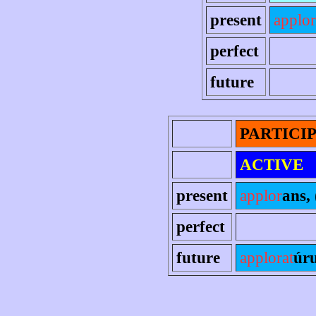
present
applor
perfect
future
PARTICI
ACTIVE
present
applor
ans, 
perfect
future
applorat
úru