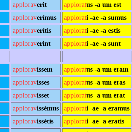
applorav
erit
applorat
us -a um est
applorav
erímus
applorat
i -ae -a sumus
applorav
erítis
applorat
i -ae -a estis
applorav
erint
applorat
i -ae -a sunt
applorav
íssem
applorat
us -a um eram
applorav
ísses
applorat
us -a um eras
applorav
ísset
applorat
us -a um erat
applorav
issémus
applorat
i -ae -a eramus
applorav
issétis
applorat
i -ae -a eratis