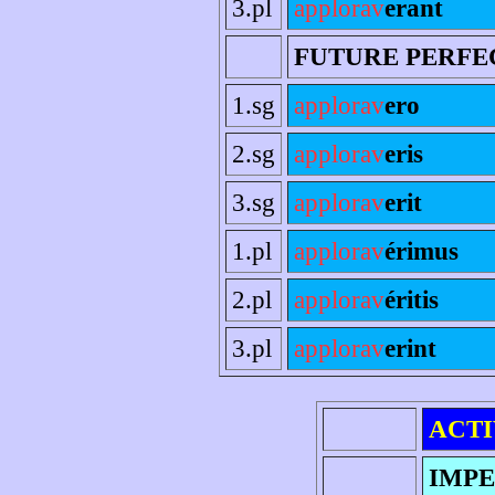
3.pl
applorav
erant
FUTURE PERFE
1.sg
applorav
ero
2.sg
applorav
eris
3.sg
applorav
erit
1.pl
applorav
érimus
2.pl
applorav
éritis
3.pl
applorav
erint
ACTI
IMPE