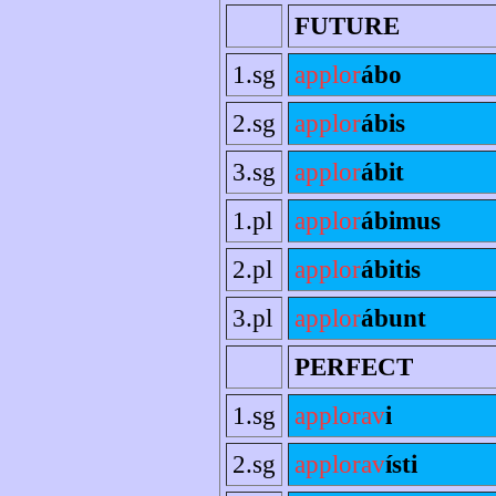
FUTURE
1.sg
applor
ábo
2.sg
applor
ábis
3.sg
applor
ábit
1.pl
applor
ábimus
2.pl
applor
ábitis
3.pl
applor
ábunt
PERFECT
1.sg
applorav
i
2.sg
applorav
ísti