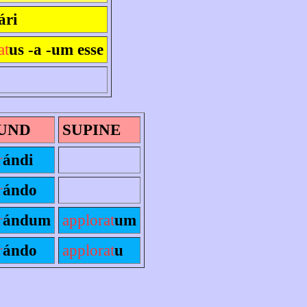
ári
at
us -a -um esse
UND
SUPINE
r
ándi
r
ándo
r
ándum
applorat
um
r
ándo
applorat
u