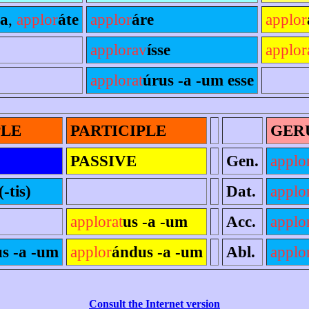
a
,
applor
áte
applor
áre
applor
applorav
ísse
applor
applorat
úrus -a -um esse
PLE
PARTICIPLE
GER
PASSIVE
Gen.
applo
(-tis)
Dat.
applo
applorat
us -a -um
Acc.
applo
s -a -um
applor
ándus -a -um
Abl.
applo
Consult the Internet version