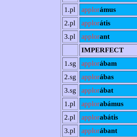
1.pl
applor
ámus
2.pl
applor
átis
3.pl
applor
ant
IMPERFECT
1.sg
applor
ábam
2.sg
applor
ábas
3.sg
applor
ábat
1.pl
applor
abámus
2.pl
applor
abátis
3.pl
applor
ábant