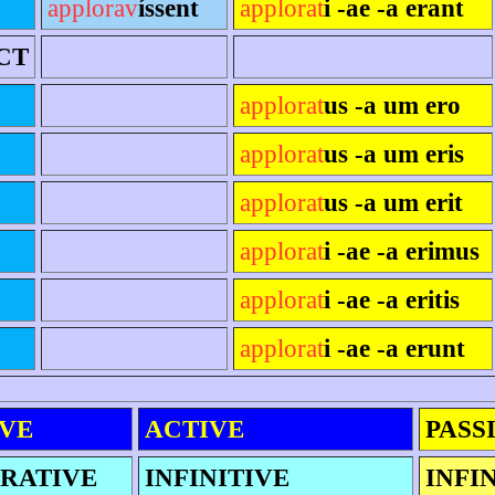
applorav
íssent
applorat
i -ae -a erant
CT
applorat
us -a um ero
applorat
us -a um eris
applorat
us -a um erit
applorat
i -ae -a erimus
applorat
i -ae -a eritis
applorat
i -ae -a erunt
VE
ACTIVE
PASS
RATIVE
INFINITIVE
INFI