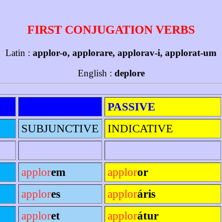
FIRST CONJUGATION VERBS
Latin :
applor-o, applorare, applorav-i, applorat-um
English :
deplore
PASSIVE
SUBJUNCTIVE
INDICATIVE
applor
em
applor
or
applor
es
applor
áris
applor
et
applor
átur