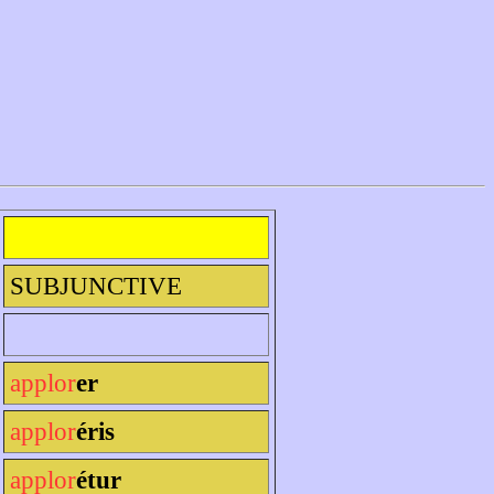
SUBJUNCTIVE
applor
er
applor
éris
applor
étur