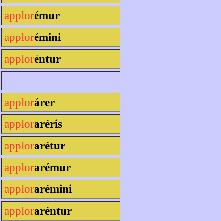
applor
émur
applor
émini
applor
éntur
applor
árer
applor
aréris
applor
arétur
applor
arémur
applor
arémini
applor
aréntur