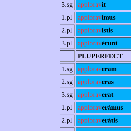
3.sg
applorav
it
1.pl
applorav
imus
2.pl
applorav
ístis
3.pl
applorav
érunt
PLUPERFECT
1.sg
applorav
eram
2.sg
applorav
eras
3.sg
applorav
erat
1.pl
applorav
erámus
2.pl
applorav
erátis