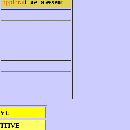
applorat
i -ae -a essent
IVE
NITIVE