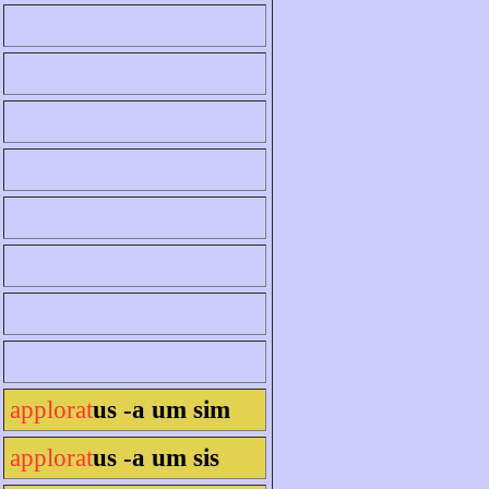
applorat
us -a um sim
applorat
us -a um sis