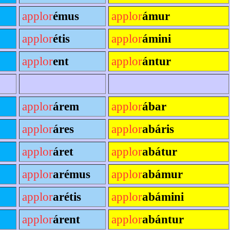
applor
émus
applor
ámur
applor
étis
applor
ámini
applor
ent
applor
ántur
applor
árem
applor
ábar
applor
áres
applor
abáris
applor
áret
applor
abátur
applor
arémus
applor
abámur
applor
arétis
applor
abámini
applor
árent
applor
abántur