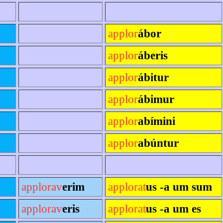
applor
ábor
applor
áberis
applor
ábitur
applor
ábimur
applor
abímini
applor
abúntur
applorav
erim
applorat
us -a um sum
applorav
eris
applorat
us -a um es