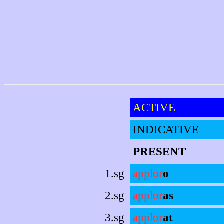
ACTIVE
INDICATIVE
PRESENT
1.sg
applor
o
2.sg
applor
as
3.sg
applor
at