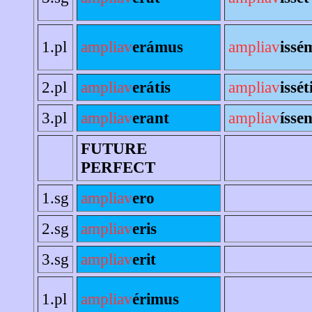
1.pl
ampliav
erámus
ampliav
issé
2.pl
ampliav
erátis
ampliav
issét
3.pl
ampliav
erant
ampliav
íssen
FUTURE
PERFECT
1.sg
ampliav
ero
2.sg
ampliav
eris
3.sg
ampliav
erit
1.pl
ampliav
érimus