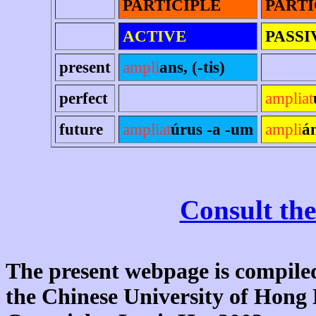
PARTICIPLE
PARTI
ACTIVE
PASSI
present
ampli
ans, (-tis)
perfect
ampliat
future
ampliat
úrus -a -um
ampli
á
Consult the
The present webpage is compiled
the Chinese University of Hon