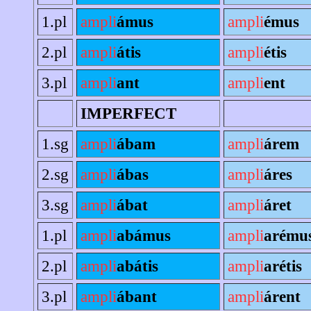
1.pl
ampli
ámus
ampli
émus
2.pl
ampli
átis
ampli
étis
3.pl
ampli
ant
ampli
ent
IMPERFECT
1.sg
ampli
ábam
ampli
árem
2.sg
ampli
ábas
ampli
áres
3.sg
ampli
ábat
ampli
áret
1.pl
ampli
abámus
ampli
arému
2.pl
ampli
abátis
ampli
arétis
3.pl
ampli
ábant
ampli
árent