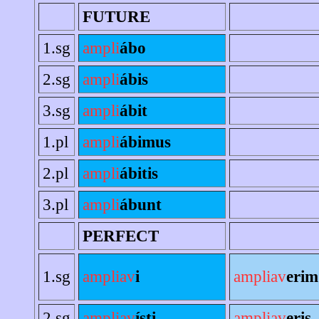
FUTURE
1.sg
ampli
ábo
2.sg
ampli
ábis
3.sg
ampli
ábit
1.pl
ampli
ábimus
2.pl
ampli
ábitis
3.pl
ampli
ábunt
PERFECT
1.sg
ampliav
i
ampliav
erim
2.sg
ampliav
ísti
ampliav
eris