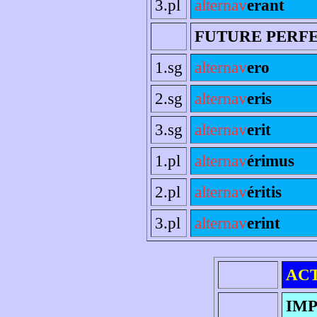
3.pl
alternav
erant
FUTURE PERF
1.sg
alternav
ero
2.sg
alternav
eris
3.sg
alternav
erit
1.pl
alternav
érimus
2.pl
alternav
éritis
3.pl
alternav
erint
AC
IMP