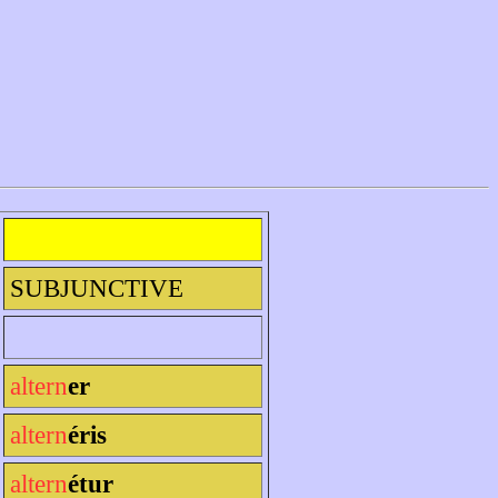
SUBJUNCTIVE
altern
er
altern
éris
altern
étur