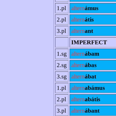
1.pl
altern
ámus
2.pl
altern
átis
3.pl
altern
ant
IMPERFECT
1.sg
altern
ábam
2.sg
altern
ábas
3.sg
altern
ábat
1.pl
altern
abámus
2.pl
altern
abátis
3.pl
altern
ábant