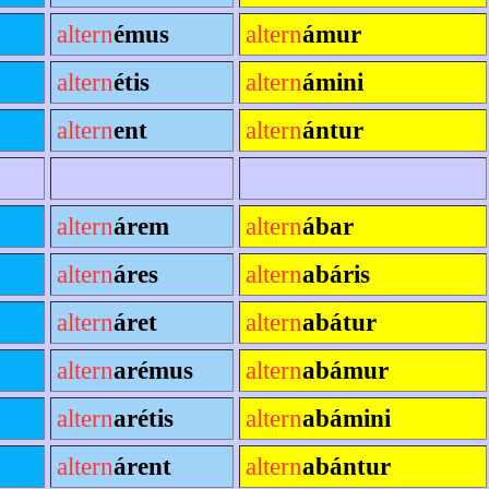
altern
émus
altern
ámur
altern
étis
altern
ámini
altern
ent
altern
ántur
altern
árem
altern
ábar
altern
áres
altern
abáris
altern
áret
altern
abátur
altern
arémus
altern
abámur
altern
arétis
altern
abámini
altern
árent
altern
abántur