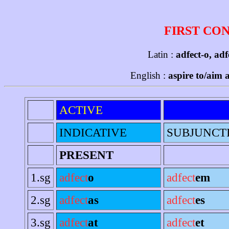
FIRST CO
Latin :
adfect-o, adf
English :
aspire to/aim 
ACTIVE
INDICATIVE
SUBJUNCT
PRESENT
1.sg
adfect
o
adfect
em
2.sg
adfect
as
adfect
es
3.sg
adfect
at
adfect
et