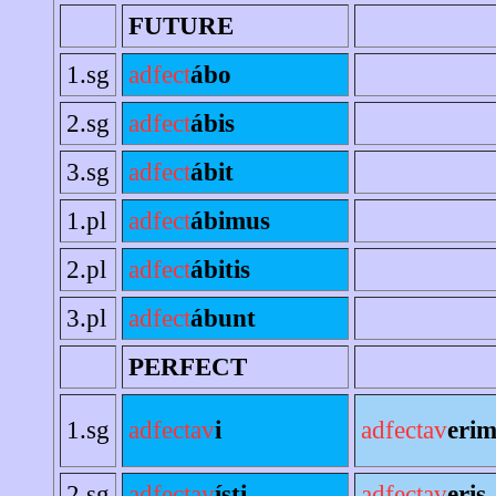
FUTURE
1.sg
adfect
ábo
2.sg
adfect
ábis
3.sg
adfect
ábit
1.pl
adfect
ábimus
2.pl
adfect
ábitis
3.pl
adfect
ábunt
PERFECT
1.sg
adfectav
i
adfectav
eri
2.sg
adfectav
ísti
adfectav
eris