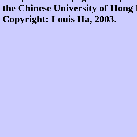
the Chinese University of Hon
Copyright: Louis Ha, 2003.