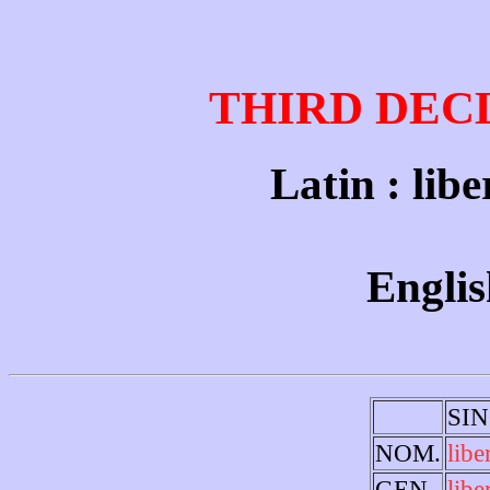
THIRD DEC
Latin : liber
Englis
SI
NOM.
libe
GEN.
libe