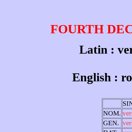
FOURTH DE
Latin : ve
English : ro
SI
NOM.
ver
GEN.
ver