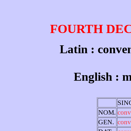
FOURTH DE
Latin : conve
English : 
SIN
NOM.
conv
GEN.
conv