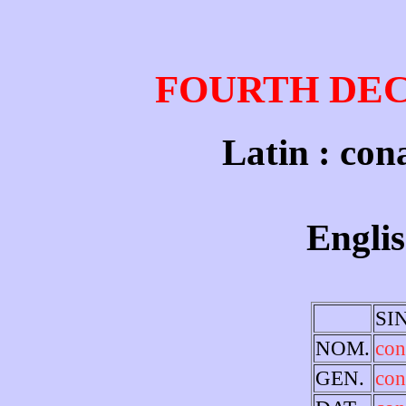
FOURTH DE
Latin : con
Englis
SI
NOM.
con
GEN.
con