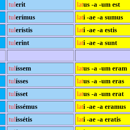
tul
erit
lat
us -a -um est
tul
erímus
lat
i -ae -a sumus
tul
erístis
lat
i -ae -a estis
tul
erint
lat
i -ae -a sunt
tul
íssem
lat
us -a -um eram
tul
ísses
lat
us -a -um eras
tul
ísset
lat
us -a -um erat
tul
issémus
lat
i -ae -a eramus
tul
issétis
lat
i -ae -a eratis