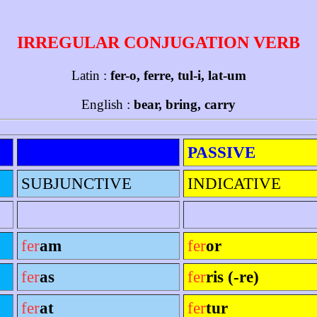
IRREGULAR CONJUGATION VERB
Latin :
fer-o, ferre, tul-i, lat-um
English :
bear, bring, carry
PASSIVE
SUBJUNCTIVE
INDICATIVE
fer
am
fer
or
fer
as
fer
ris (-re)
fer
at
fer
tur