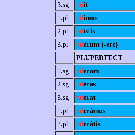
3.sg
tul
it
1.pl
tul
imus
2.pl
tul
ístis
3.pl
tul
érunt (-ére)
PLUPERFECT
1.sg
tul
eram
2.sg
tul
eras
3.sg
tul
erat
1.pl
tul
erámus
2.pl
tul
erátis