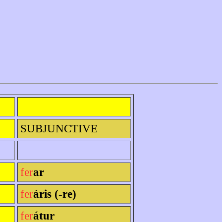
SUBJUNCTIVE
fer
ar
fer
áris (-re)
fer
átur