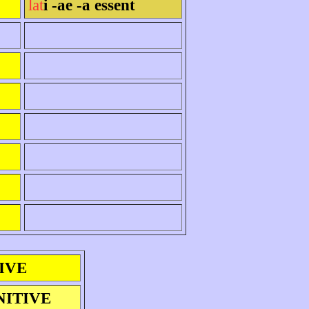
lat
i -ae -a essent
IVE
NITIVE