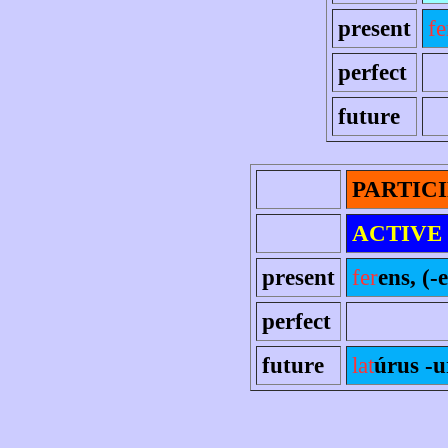
present
fe
perfect
future
PARTIC
ACTIVE
present
fer
ens, (-e
perfect
future
lat
úrus -