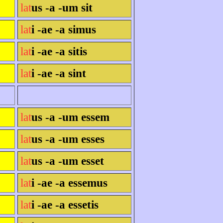
lat
us -a -um sit
lat
i -ae -a simus
lat
i -ae -a sitis
lat
i -ae -a sint
lat
us -a -um essem
lat
us -a -um esses
lat
us -a -um esset
lat
i -ae -a essemus
lat
i -ae -a essetis