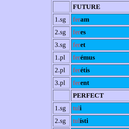
FUTURE
1.sg
fer
am
2.sg
fer
es
3.sg
fer
et
1.pl
fer
émus
2.pl
fer
étis
3.pl
fer
ent
PERFECT
1.sg
tul
i
2.sg
tul
ísti