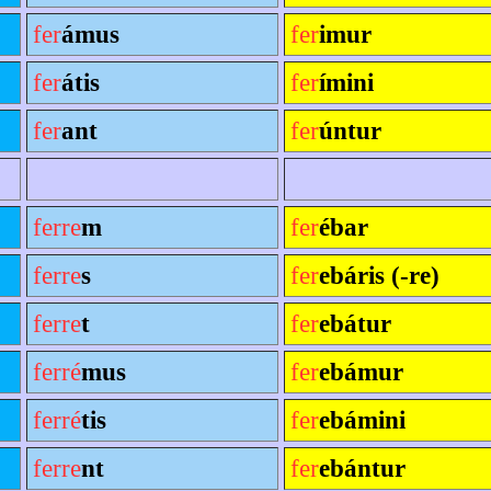
fer
ámus
fer
imur
fer
átis
fer
ímini
fer
ant
fer
úntur
ferre
m
fer
ébar
ferre
s
fer
ebáris (-re)
ferre
t
fer
ebátur
ferré
mus
fer
ebámur
ferré
tis
fer
ebámini
ferre
nt
fer
ebántur