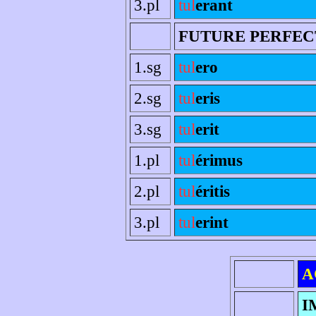
3.pl
tul
erant
FUTURE PERFEC
1.sg
tul
ero
2.sg
tul
eris
3.sg
tul
erit
1.pl
tul
érimus
2.pl
tul
éritis
3.pl
tul
erint
A
I