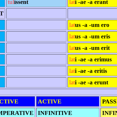
tul
íssent
lat
i -ae -a erant
T
lat
us -a -um ero
lat
us -a -um eris
lat
us -a -um erit
lat
i -ae -a erimus
lat
i -ae -a eritis
lat
i -ae -a erunt
CTIVE
ACTIVE
PASS
MPERATIVE
INFINITIVE
INFI