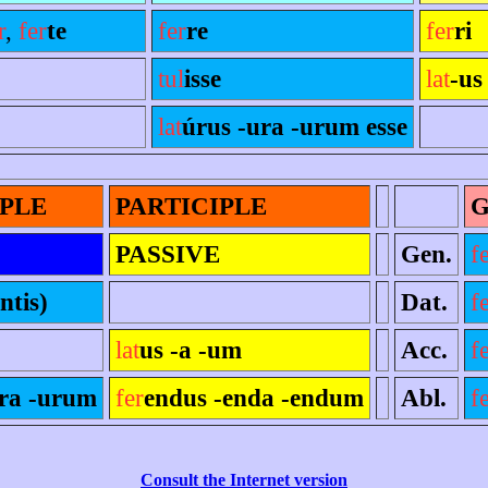
r
,
fer
te
fer
re
fer
ri
tul
isse
lat
-us
lat
úrus -ura -urum esse
IPLE
PARTICIPLE
PASSIVE
Gen.
f
ntis)
Dat.
f
lat
us -a -um
Acc.
f
ura -urum
fer
endus -enda -endum
Abl.
f
Consult the Internet version