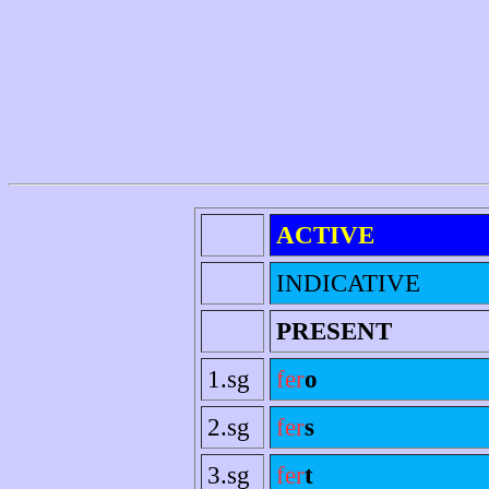
ACTIVE
INDICATIVE
PRESENT
1.sg
fer
o
2.sg
fer
s
3.sg
fer
t