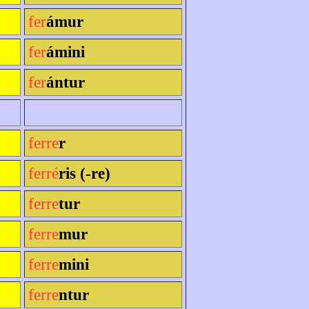
fer
ámur
fer
ámini
fer
ántur
ferre
r
ferré
ris (-re)
ferre
tur
ferre
mur
ferre
mini
ferre
ntur