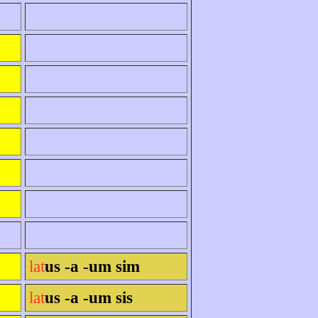
lat
us -a -um sim
lat
us -a -um sis