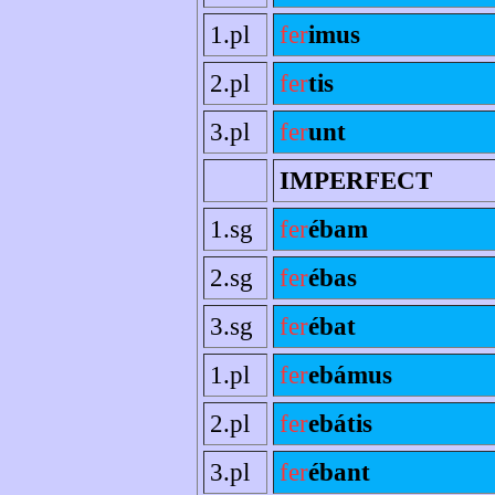
1.pl
fer
imus
2.pl
fer
tis
3.pl
fer
unt
IMPERFECT
1.sg
fer
ébam
2.sg
fer
ébas
3.sg
fer
ébat
1.pl
fer
ebámus
2.pl
fer
ebátis
3.pl
fer
ébant