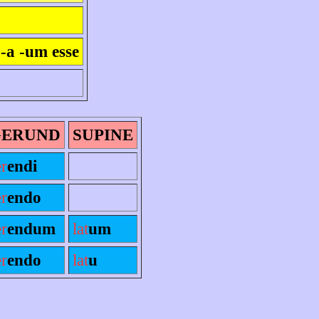
 -a -um esse
GERUND
SUPINE
er
endi
er
endo
er
endum
lat
um
er
endo
lat
u