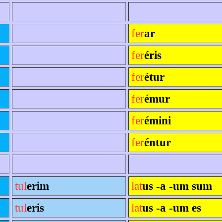
fer
ar
fer
éris
fer
étur
fer
émur
fer
émini
fer
éntur
tul
erim
lat
us -a -um sum
tul
eris
lat
us -a -um es