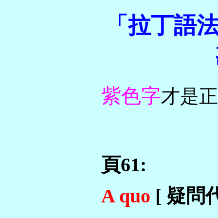
「拉丁語法
紫色字
才是正
頁61:
A quo
[ 疑問代