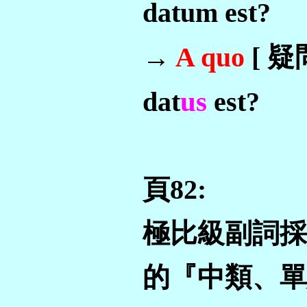
datum est?
→
A quo
[ 疑
us
dat
est?
頁82:
極比級副詞採
的『中類、單