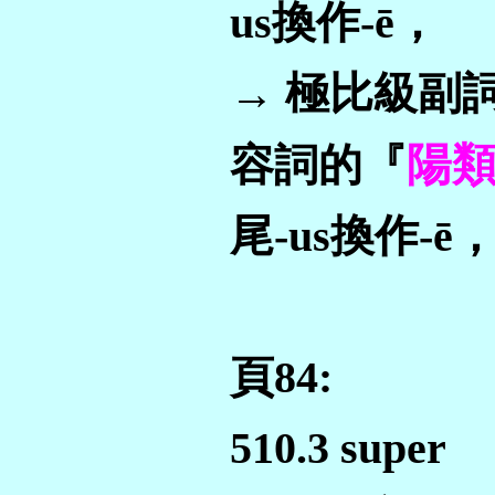
us換作-ē，
→ 極比級副
陽
容詞的『
尾-us換作-ē
頁84:
510.3 super