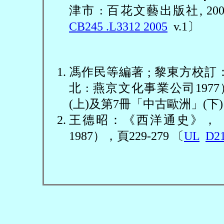
津市
:
百花文藝出版社
, 20
CB245 .L3312 2005
v.1
〕
馮作民等編著
;
黎東方校訂
北
:
燕京文化事業公司
1977
(
上
)
及第
7
冊「中古歐洲」
(
下
)
王德昭：《西洋通史》，
1987
），頁
229-279
〔
UL
D21