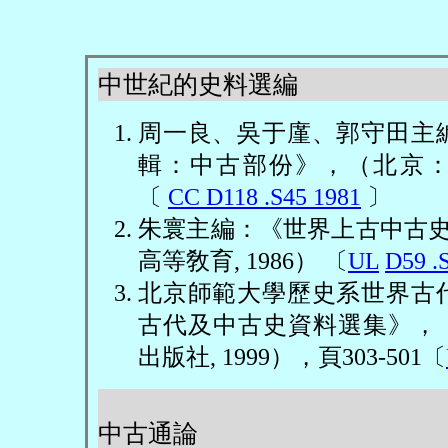
中世紀的史料選編
周一良、吳于廑、郭守田主
輯：中古部份》，（北京
〔
CC D118 .S45 1981
〕
朱寰主編：《世界上古中古
高等敎育
, 1986
）
〔
UL
D59 .
北京師範大學歷史系世界古
古代及中古史資料選集》，
出版社
, 1999
），頁
303-501
〔
中古通論