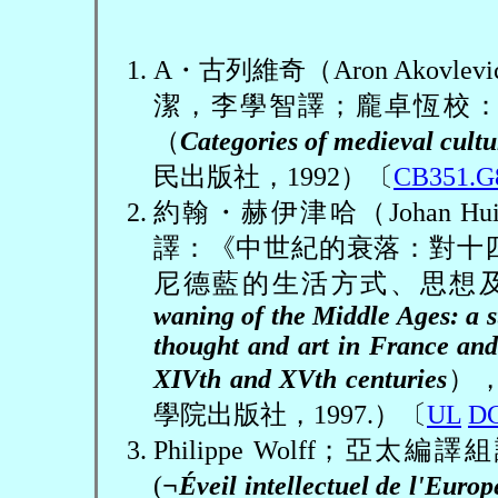
A
・古列維奇（
Aron Akovlevi
潔，李學智譯；龐卓恆校
（
Categories of medieval cultu
民出版社，
1992
）〔
CB351.G
約翰
・赫伊津哈（
Johan Hu
譯：《中世紀的衰落：對十
尼德藍的生活方式、思想
waning of the Middle Ages
: a 
thought and art in France and
XIVth and XVth centuries
）
學院出版社，
1997.
）〔
UL
DC
Philippe Wolff
；亞太編譯組
(
¬Éveil intellectuel de l'Europ