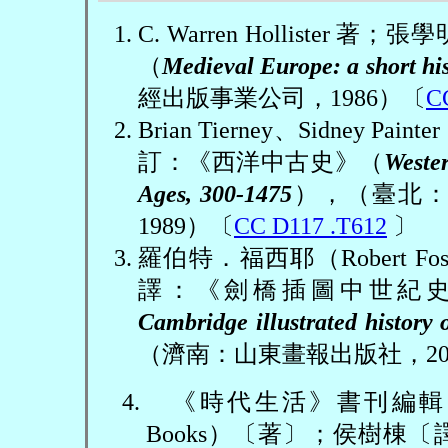
C. Warren Hollister
著；張學
（
Medieval Europe: a short hi
經出版事業公司，
1986
）〔
C
Brian Tierney
、
Sidney Painter
訂：《西洋中古史》（
Wester
Ages, 300-1475
），（臺北
1989
）〔
CC D117 .T612
〕
羅伯特．福西耶（
Robert Fos
譯：《劍橋插圖中世紀
Cambridge illustrated history 
（濟南：山東畫報出版社，
2
4.
《時代生活》書刊編輯
Books
）〔著〕；侯樹棟〔