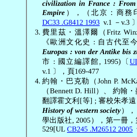
civilization in France : From
Empire
），（北京：商務
DC33 .G8412 1993
v.1
－
v.3
費里茲
・溫澤爾（
Fritz Win
《歐洲文化史
:
自古代至
Europas : von der Antike bis 
市
:
國立編譯館
, 1995)
〔
U
v.1
〕，頁
169-477
約翰
・巴克勒（
John P. McK
（
Bennett D. Hill
）、
約翰
・
翻譯霍文利
[
等
] ;
審校朱孝遠
History of western society
），
學出版社
, 2005
），第一冊，
529[UL
CB245 .M26512 2005
v