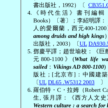
書出版社，
1992
）〔
CB351.
《時代生活》書刊編輯
Books
）〔著〕；李紹明譯：
人的愛爾蘭，西元
400-1200
among druids and high kings
出版社，
2003
）〔
UL
DA930.
鄧慶平譯；趙世瑜校：《巨
元
800-1100
》
(
What life wa
sailed
：
Vikings AD 800-1100
)
版社；
[
北京市
]
：中國建築
〔
UL
DL65 .W5312 2003
〕
羅伯特
・
C
・拉姆（
Robert C
生
,
張月譯：《西方人文史
Western culture : a search fo