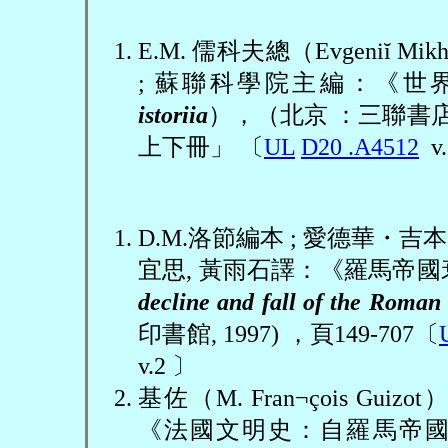
E.M.
儒科夫總（
Evgeni
ĭ
Mikh
;
蘇聯科學院主編：《世
istoriia
），（北京
：三聯書
上下冊」
〔
UL
D20 .A4512
v.
D.M.
洛節編本
;
愛德華
・吉本
宜思
,
黃雨石譯：《羅馬帝國
decline and fall of the Roman
印書館
, 1997)
，頁
149-707
〔
v.2
〕
基佐（
M. Fran¬çois Guizot
《法國文明史：自羅馬帝