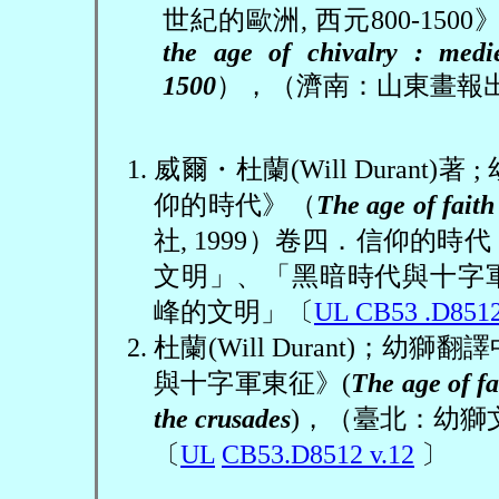
世紀的歐洲
,
西元
800-1500
the age of chivalry : med
1500
），（濟南：山東畫報
威爾
・杜蘭
(Will Durant)
著
;
仰的時代》（
The age of faith
社
, 1999
）卷四．信仰的時代
文明」、「黑暗時代與十字
峰的文明」〔
UL CB53 .D8512
杜蘭
(Will Durant)
；幼獅翻譯
與十字軍東征》
(
The age of fa
the crusades
)
，（臺北：幼獅
〔
UL
CB53.D8512 v.12
〕