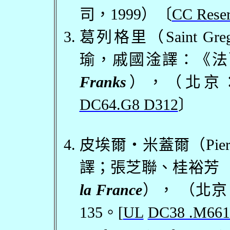
司，
1999
）〔
CC Reser
葛列格里（
Saint Gre
瑜，戚國淦譯：《法
Franks
），（北京
DC64.G8 D312
〕
皮埃爾・米蓋爾（
Pie
譯；張芝聯、桂裕芳
la France
）， （北
135
。
[
UL
DC38 .M661