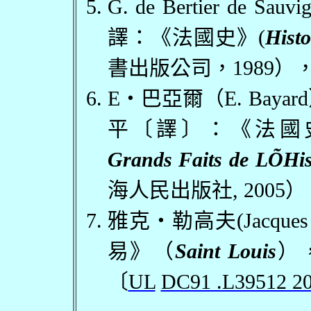
G. de Bertier de Sauvi
譯：《法國史》
(
Hist
書出版公司，
1989
）
E
・巴亞爾（
E. Bayard
平〔譯〕：《法國
Grands Faits de LÕHis
海人民出版社
, 2005
）
雅克・勒高夫
(Jacques
易》（
Saint Louis
）
〔
UL
DC91 .L39512 2