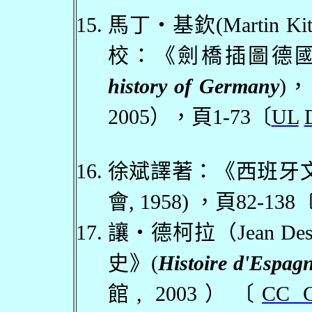
馬丁・基欽
(Martin Ki
校：《劍橋插圖德
history of Germany
)
，
2005
），頁
1-73
〔
UL
徐斌譯著：《西班牙
會
, 1958)
，頁
82-138
讓・德柯拉（
Jean Des
史》
(
Histoire d'Espag
館
, 2003
）〔
CC G