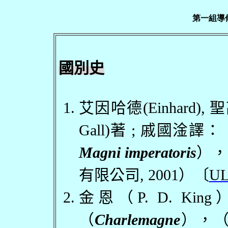
第一組導
國別史
艾因哈德
(Einhard),
聖
Gall)
著
;
戚國淦譯：
Magni imperatoris
），
有限公司
, 2001
）〔
U
金恩（
P. D. King
（
Charlemagne
），