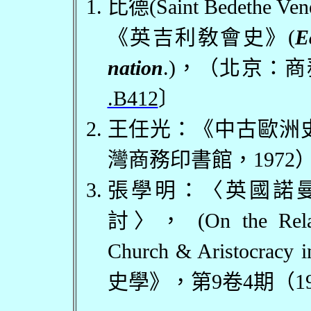
比德
(Saint Bedethe Ven
《英吉利敎會史》
(
E
nation
.)
，（北京：商
.B412
〕
王任光：《中古歐洲
灣商務印書館，
1972
張學明：〈英國諾
討〉，
(On the Rela
Church & Aristocracy 
史學》，第
9
卷
4
期（
1