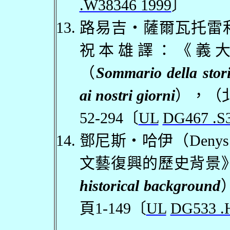
.W38346 1999
〕
路易吉・薩爾瓦托雷
祝本雄譯：《義
（
Sommario della stori
ai nostri giorni
），（
52-294
〔
UL
DG467 .S
鄧尼斯・哈伊（
Denys
文藝復興的歷史背景
historical background
頁
1-149
〔
UL
DG533 .