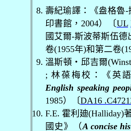
壽紀瑜譯：《盎格魯
-
印書館，
2004
）〔
UL
國艾爾
-
斯波蒂斯伍德
卷
(1955
年
)
和第二卷
(1
溫斯頓・邱吉爾
(Winst
;
林葆梅校：《英
English speaking peop
1985
）〔
DA16 .C4721
F.E.
霍利廸
(Halliday)
國史》（
A concise hi