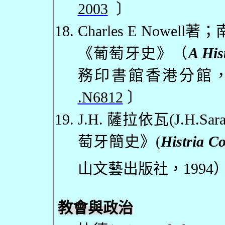
2003
〕
Charles E Nowell
著；
《葡萄牙史》（
A His
務印書館香港分館
.N6812
〕
J.H.
薩拉依瓦
(J.H.Sara
萄牙簡史》
(
Histria C
山文藝出版社，
1994
教會與政治