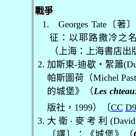
戰爭
1.
Georges Tate
〔著〕
征：以耶路撒冷之
（上海：上海書店出
加斯東
-
迪歇・絮簫
(Du
帕斯圖荷（
Michel Pas
的城堡》（
Les chteau
版社，
1999
）〔
CC
D9
大衛
‧
麥考利
(Davi
〔譯〕：《城堡》（